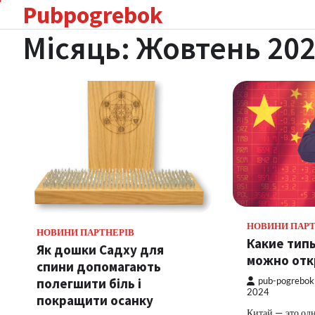
Pubpogrebok
Перейти
до
Місяць:
Жовтень 20
вмісту
НОВИНИ ПАРТ
НОВИНИ ПАРТНЕРІВ
Какие тип
Як дошки Садху для
можно отк
спини допомагають
полегшити біль і
pub-pogrebok
2024
покращити осанку
Китай — это одн