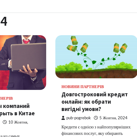
24
НОВИНИ ПАРТНЕРІВ
Довгостроковий кредит
НЕРІВ
онлайн: як обрати
ы компаний
вигідні умови?
рыть в Китае
pub-pogrebok
5 Жовтня, 2024
10 Жовтня,
Кредити є однією з найпопулярніших
фінансових послуг, яку обирають
а из самых