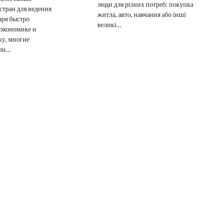
люди для різних потреб: покупка
стран для ведения
житла, авто, навчання або інші
аря быстро
великі…
экономике и
у, многие
ли…