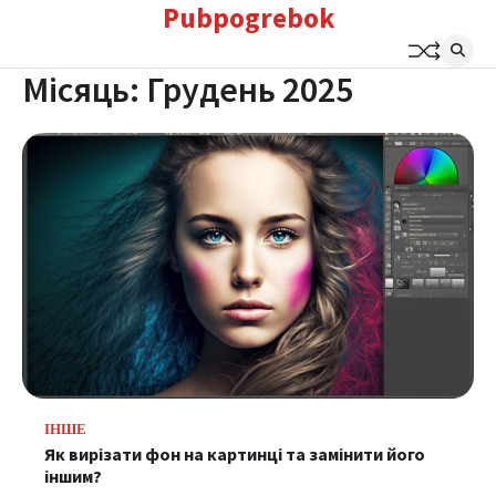
Pubpogrebok
Перейти
до
вмісту
Місяць:
Грудень 2025
ІНШЕ
Як вирізати фон на картинці та замінити його
іншим?