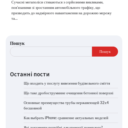
Сучасні мегаполіси стикаються з серйозними викликами,
пов’язаними зі зростанням автомобільного трафіку, що
призводить до надмірного навантаження на дорожню мережу
та…
Пошук
Пошук
Останні пости
Що входить у послугу вивезення будівельного сміття
Що таке дробоструминне очищення бетонної поверхні
Основные преимущества трубы нержавеющей 32х4
бесшовной
Как выбрать iPhone: сравнение актуальных моделей
Які документи потрібні для кремації померлого?