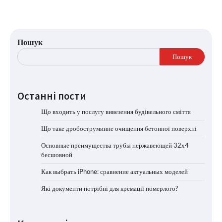
Пошук
Пошук
Останні пости
Що входить у послугу вивезення будівельного сміття
Що таке дробоструминне очищення бетонної поверхні
Основные преимущества трубы нержавеющей 32х4
бесшовной
Как выбрать iPhone: сравнение актуальных моделей
Які документи потрібні для кремації померлого?