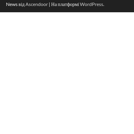
News від
Ascendoor
| На платформі
WordPress
.