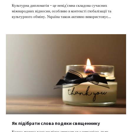
Культурна дипломатія – це невід’ємна складова сучасних
міжнародних відносин, особливо в контексті глобалізації та
культурного обміну. Україна також активно використовує…
Як підібрати слова подяки священнику
Кожна людина рано чи пізно стикається з ситуацією, коли