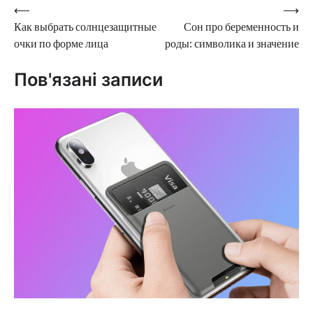
Навігація
⟵
⟶
Как выбрать солнцезащитные
Сон про беременность и
записів
очки по форме лица
роды: символика и значение
Пов'язані записи