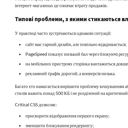
інтернет-магазинах це означає втрату продажів.
Типові проблеми, з якими стикаються вл
У практиці часто зустрічаються однакові ситуації:
сайт має гарний дизайн, але повільно відкривається;
PageSpeed показує низький бал через блокуючі ресу
на мобільних пристроях сторінка вантажиться довше
рекламний трафік дорогий, а конверсія низька.
Багато хто намагається вирішити проблему кешуванням аб
стилів важить понад 500 КБ і не розділений на критичний 
Critical CSS дозволяє:
прискорити відображення першого екрану;
зменшити блокування рендерингу;