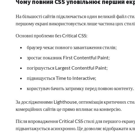
Чому повний CSS уповільнює перший ек
На більшості сайтів підключається один великий файл стилі
першому екрані використовується лише частина цих стилі
Основні проблеми без Critical CSS:
браузер чекає повного завантаження стилів;
зростає показник First Contentful Paint;
погіршується Largest Contentful Paint;
підвищується Time to Interactive;
користувач бачить затримку перед появою контенту.
За дослідженнями Lighthouse, оптимізація критичних ст
комерційних сайтів це прямо впливає на конверсію.
Після впровадження Critical CSS стилі для першого екрану
підвантажується асинхронно. Це дозволяє відображати кл