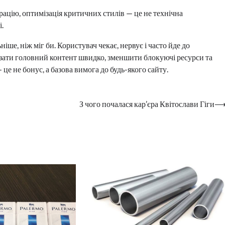
рацію, оптимізація критичних стилів — це не технічна
.
ніше, ніж міг би. Користувач чекає, нервує і часто йде до
зати головний контент швидко, зменшити блокуючі ресурси та
е не бонус, а базова вимога до будь-якого сайту.
З чого почалася кар’єра Квітослави Гіги