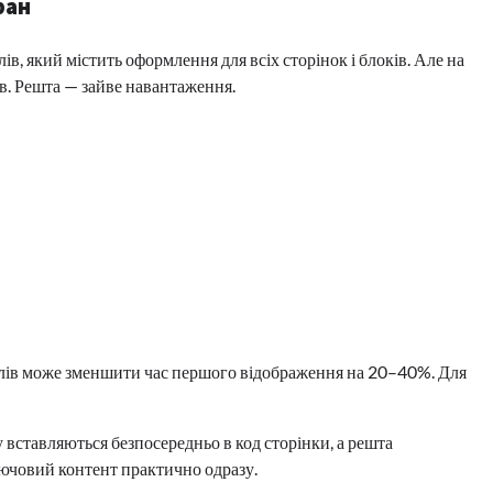
ран
в, який містить оформлення для всіх сторінок і блоків. Але на
в. Решта — зайве навантаження.
илів може зменшити час першого відображення на 20–40%. Для
 вставляються безпосередньо в код сторінки, а решта
ючовий контент практично одразу.