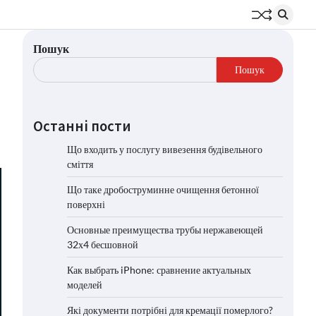
Пошук
Пошук
Останні пости
Що входить у послугу вивезення будівельного
сміття
Що таке дробоструминне очищення бетонної
поверхні
Основные преимущества трубы нержавеющей
32х4 бесшовной
Как выбрать iPhone: сравнение актуальных
моделей
Які документи потрібні для кремації померлого?