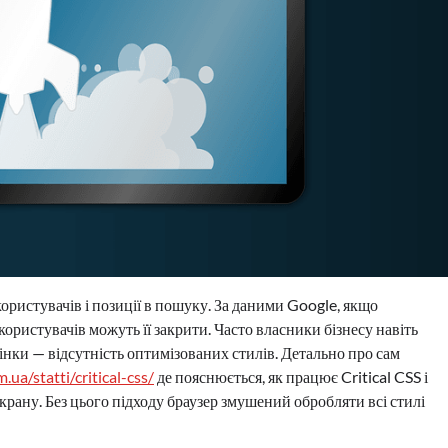
ористувачів і позиції в пошуку. За даними Google, якщо
ористувачів можуть її закрити. Часто власники бізнесу навіть
інки — відсутність оптимізованих стилів. Детально про сам
m.ua/statti/critical-css/
де пояснюється, як працює Critical CSS і
рану. Без цього підходу браузер змушений обробляти всі стилі