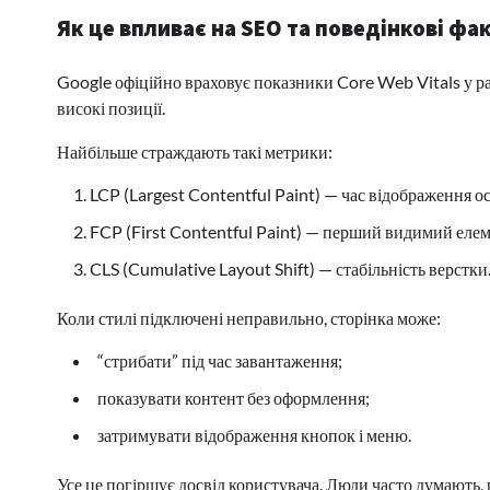
Як це впливає на SEO та поведінкові фа
Google офіційно враховує показники Core Web Vitals у ра
високі позиції.
Найбільше страждають такі метрики:
LCP (Largest Contentful Paint) — час відображення о
FCP (First Contentful Paint) — перший видимий елем
CLS (Cumulative Layout Shift) — стабільність верстки
Коли стилі підключені неправильно, сторінка може:
“стрибати” під час завантаження;
показувати контент без оформлення;
затримувати відображення кнопок і меню.
Усе це погіршує досвід користувача. Люди часто думають, 