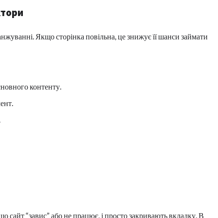
ктори
нжуванні. Якщо сторінка повільна, це знижує її шанси займати
сновного контенту.
ент.
.
що сайт “завис” або не працює, і просто закривають вкладку. В