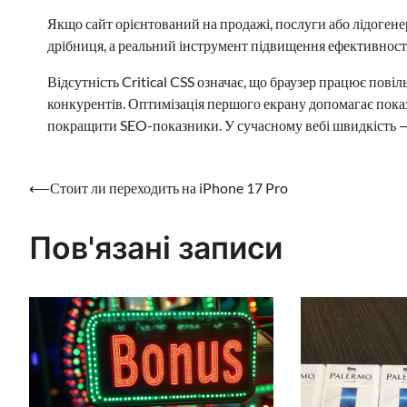
Якщо сайт орієнтований на продажі, послуги або лідогене
дрібниця, а реальний інструмент підвищення ефективності
Відсутність Critical CSS означає, що браузер працює повіль
конкурентів. Оптимізація першого екрану допомагає пока
покращити SEO-показники. У сучасному вебі швидкість — ц
Навігація
⟵
Стоит ли переходить на iPhone 17 Pro
записів
Пов'язані записи