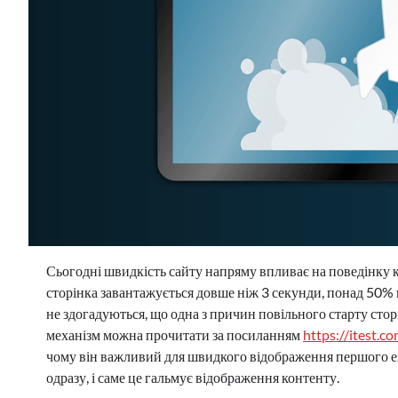
Сьогодні швидкість сайту напряму впливає на поведінку к
сторінка завантажується довше ніж 3 секунди, понад 50% к
не здогадуються, що одна з причин повільного старту стор
механізм можна прочитати за посиланням
https://itest.co
чому він важливий для швидкого відображення першого ек
одразу, і саме це гальмує відображення контенту.