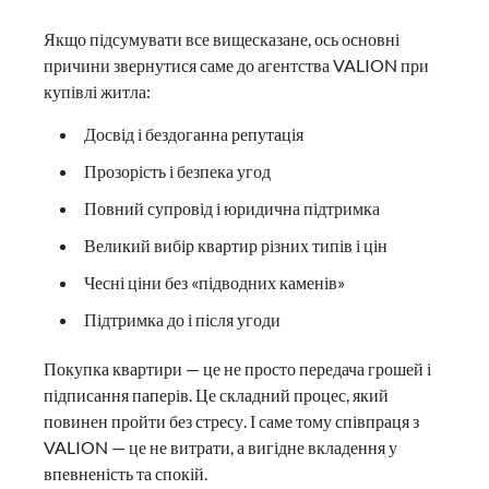
Якщо підсумувати все вищесказане, ось основні
причини звернутися саме до агентства VALION при
купівлі житла:
Досвід і бездоганна репутація
Прозорість і безпека угод
Повний супровід і юридична підтримка
Великий вибір квартир різних типів і цін
Чесні ціни без «підводних каменів»
Підтримка до і після угоди
Покупка квартири — це не просто передача грошей і
підписання паперів. Це складний процес, який
повинен пройти без стресу. І саме тому співпраця з
VALION — це не витрати, а вигідне вкладення у
впевненість та спокій.