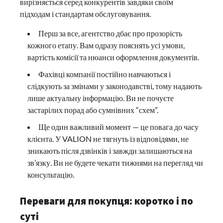
вирізняється серед конкурентів завдяки своїм
підходам і стандартам обслуговування.
Перш за все, агентство дбає про прозорість
кожного етапу. Вам одразу пояснять усі умови,
вартість комісії та нюанси оформлення документів.
Фахівці компанії постійно навчаються і
слідкують за змінами у законодавстві, тому надають
лише актуальну інформацію. Ви не почуєте
застарілих порад або сумнівних “схем”.
Ще один важливий момент — це повага до часу
клієнта. У VALION не тягнуть із відповідями, не
зникають після дзвінків і завжди залишаються на
зв’язку. Ви не будете чекати тижнями на перегляд чи
консультацію.
Переваги для покупця: коротко і по
суті