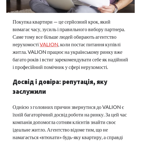
Покупка квартири — це серйозний крок, який
вимагає часу, зусиль і правильного вибору партнера.
Саме тому все більше людей обирають агентство
нерухомості
VALION
, коли постає питання купівлі
житла. VALION працює на українському ринку вже
багато років і встиг зарекомендувати себе як надійний
і професійний помічник у сфері нерухомості.
Досвід і довіра: репутація, яку
заслужили
Однією з головних причин звернутися до VALION є
їхній багаторічний досвід роботи на ринку. За цей час
компанія допомогла сотням клієнтів знайти своє
ідеальне житло. Агентство відоме тим, що не
намагається «втюхати» будь-яку квартиру, а справді