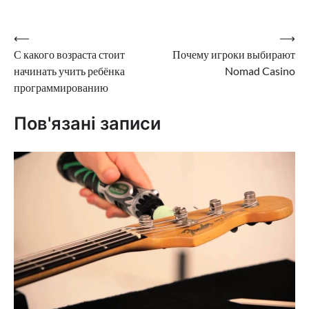
Навігація
⟵
⟶
С какого возраста стоит
Почему игроки выбирают
записів
начинать учить ребёнка
Nomad Casino
программированию
Пов'язані записи