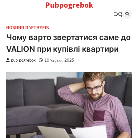
Pubpogrebok
Перейти
до
вмісту
НОВИНИ ПАРТНЕРІВ
Чому варто звертатися саме до
VALION при купівлі квартири
pub-pogrebok
10 Червня, 2025