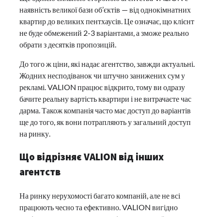
наявність великої бази об’єктів — від однокімнатних
квартир до великих пентхаусів. Це означає, що клієнт
не буде обмежений 2-3 варіантами, а зможе реально
обрати з десятків пропозицій.
До того ж ціни, які надає агентство, завжди актуальні.
Жодних несподіванок чи штучно занижених сум у
рекламі. VALION працює відкрито, тому ви одразу
бачите реальну вартість квартири і не витрачаєте час
дарма. Також компанія часто має доступ до варіантів
ще до того, як вони потрапляють у загальний доступ
на ринку.
Що відрізняє VALION від інших
агентств
На ринку нерухомості багато компаній, але не всі
працюють чесно та ефективно. VALION вигідно