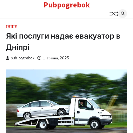
Pubpogrebok
Перейти
до
вмісту
ІНШЕ
Які послуги надає евакуатор в
Дніпрі
pub-pogrebok
1 Травня, 2025