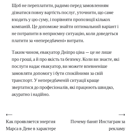
Щоб не переплатити, радимо перед замовленням
дізнатися повну вартість послуг, уточнити, що саме
входить у цю суму, і порівняти пропозиції кількох
компаній. Це допоможе знайти оптимальний варіант і
не потрапити в неприємну ситуацію, коли доведеться
платити за «непередбачені» витрати.
Таким чином, евакуатор Дніпро ціна — це не лише
про гроші, а й про якість та безпеку. Коли ви знаєте, які
послуги надає евакуатор, ви можете впевненіше
замовляти допомогу і бути спокійними за свій
транспорт. У непередбаченій ситуації краще
звертатися до професіоналів, які працюють швидко,
акуратно і надійно.
Навігація
⟵
⟶
Как проявляется энергия
Почему банят Инстаграм за
записів
Марса в Деве в характере
рекламу